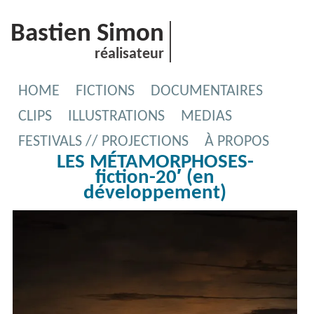
Bastien Simon
réalisateur
HOME
FICTIONS
DOCUMENTAIRES
CLIPS
ILLUSTRATIONS
MEDIAS
FESTIVALS // PROJECTIONS
À PROPOS
LES MÉTAMORPHOSES-
fiction-20′ (en
développement)